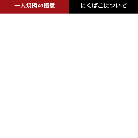
一人焼肉の極意
にくばこについて
arrow_forward
arrow_forward
コンセプト
お知らせ
arrow_forward
arrow_forward
お品書き
Instagram
arrow_forward
arrow_forward
一人焼肉のススメ
店舗案内
お知らせ